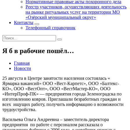
Нормативные правовые акты похоронного дела
Реестр участников, осуществляющих деятельность
на рынке ритуальных услуг на территории МО
«Озёрский муниципальный округ»
Контакты
Телефонный справочник
Я б в рабочие пошёл…
Главная
Новости
25 августа в Центре занятости населения состоялась «
Ярмарка вакансий» ООО «Вест-Карпетс», ООО «Балтекс-
КО», ООО «ВестОпт», ООО «ВестМастер-КО», ООО
«ИнтерПроф-ПК» — предприятия города Зеленоградска по
изготовлению ковров. Приглашали безработных граждан и
всех ищущих работу, получить информацию о возможности
трудоустройства.
Васильева Ольга Андреевна – заместитель директора
предприятия по работе с персоналом рассказала о
становлении фабрики с 2006 года, о новейших станках с