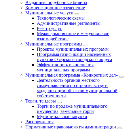
Выданные порубочные билеты
Компенсационное озеленение
Муниципальные услуги
Технологические схемы
Административные регламенты
Реестр услуг
Межведомственное и межуровневое
взаимодействие
Муниципальные программы
Проекты муниципальных программ
Программа газификации населенных
пунктов Озерского городского округа
Эффективность выполнения
муниципальных программ
Муниципальная программа «Конкретных дел»
Деятельность органов местного
самоуправления по строительству и
модернизации объектов муниципальной
собственности
Торги, тендеры
Торги по продаже муниципального
имущества, земельные торги
Муниципальные закупки
Распоряжения
Нормативные правовые акты администрации