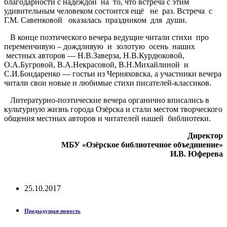
благодарности с надеждой на то, что встреча с этим
удивительным человеком состоится ещё не раз. Встреча с
Г.М. Савенковой оказалась праздником для души.
В конце поэтического вечера ведущие читали стихи про
переменчивую – дождливую и золотую осень наших
местных авторов — Н.В.Заверза, Н.В.Курдюковой,
О.А.Бугровой, В.А.Некрасовой, В.Н.Михайлиной и
С.И.Бондаренко — гостьи из Черняховска, а участники вечера
читали свои новые и любимые стихи писателей-классиков.
Литературно-поэтические вечера органично вписались в
культурную жизнь города Озёрска и стали местом творческого
общения местных авторов и читателей нашей библиотеки.
Директор
МБУ «Озёрское библиотечное объединение»
И.В. Юферева
25.10.2017
Предыдущая новость