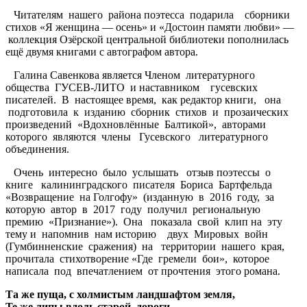
Читателям нашего района поэтесса подарила сборники
стихов «Я женщина — осень» и «Достоин памяти любви» —
коллекция Озёрской центральной библиотеки пополнилась
ещё двумя книгами с автографом автора.
Галина Савенкова является Членом литературного
общества ГУСЕВ-ЛИТО и наставником гусевских
писателей. В настоящее время, как редактор книги, она
подготовила к изданию сборник стихов и прозаических
произведений «Вдохновлённые Балтикой», авторами
которого являются члены Гусевского литературного
объединения.
Очень интересно было услышать отзыв поэтессы о
книге калининградского писателя Бориса Бартфельда
«Возвращение на Голгофу» (изданную в 2016 году, за
которую автор в 2017 году получил региональную
премию «Признание»). Она показала свой клип на эту
тему и напомнив нам историю двух Мировых войн
(Гумбинненские сражения) на территории нашего края,
прочитала стихотворение «Где гремели бои», которое
написала под впечатлением от прочтения этого романа.
Та же пуща, с холмистым ландшафтом земля,
Те же липы вдоль старой дороги …