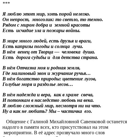
***
Я люблю этот мир, хоть порой нелегко.
Он непрост, многолик: то светло, то темно.
Рядом с миром добра и земной красоты
Есть исчадие зла и пожары войны.
В мире много людей, есть друзья и враги,
Есть капризы погоды и солнца лучи.
В нём венец от Творца — человека душа.
Есть дорога судьбы и для детства страна.
В нём Отчизна моя и родная земля,
Где малиновый звон и журчание ручья…
В нём богатство природы: цветение лугов,
Голубые моря и раздолье лесов…
В нём надежда и вера, как в храме свеча,
И потомкам в наследство любовь на века.
Я люблю сложный мир, несмотря ни на что.
Ну а как не любить? Мы – частичка его.
Общение с Галиной Михайловной Савенковой останется
надолго в памяти всех, кто присутствовал на этом
мероприятии. В её адрес прозвучало много слов