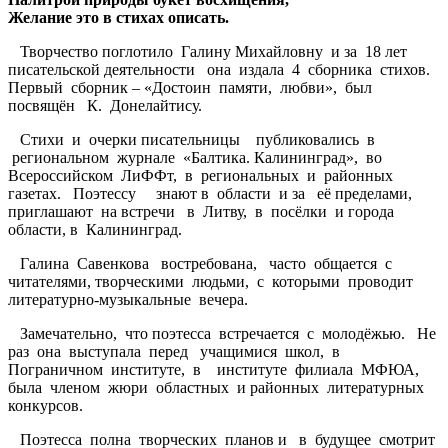
Желание это в стихах описать.
Творчество поглотило Галину Михайловну и за 18 лет
писательской деятельности она издала 4 сборника стихов.
Первый сборник – «Достоин памяти, любви», был
посвящён К. Донелайтису.
Стихи и очерки писательницы публиковались в
региональном журнале «Балтика. Калининград», во
Всероссийском ЛиФФт, в региональных и районных
газетах. Поэтессу знают в области и за её пределами,
приглашают на встречи в Литву, в посёлки и города
области, в Калининград.
Галина Савенкова востребована, часто общается с
читателями, творческими людьми, с которыми проводит
литературно-музыкальные вечера.
Замечательно, что поэтесса встречается с молодёжью. Не
раз она выступала перед учащимися школ, в
Пограничном институте, в институте филиала МФЮА,
была членом жюри областных и районных литературных
конкурсов.
Поэтесса полна творческих планов и в будущее смотрит