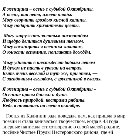
Я женщина – осень с судьбой Октябрины.
А осень, как лето, имеет плоды:
Могу огорчить гроздью кислой калины,
Могу подарить хризантемы цветы.
Могу закружить золотым листопадом
И щедро делиться душевным теплом,
Могу восхищаться осенним закатом,
О юности вспомнив, поплакать дождём.
Могу удивить в шестьдесят бабьим летом
И духом не пасть в ураган на ветрах,
Быть очень весёлой и тут же, при этом, —
С загадочным взглядом, с грустинкой в глазах.
Я женщина – осень с судьбой Октябрины –
Осенние нравы близки и душе.
Любуюсь природой, кострами рябины,
Ведь я появилась на свет в октябре.
Гостья из Калининграда поведала нам, как пришла в мир
поэзии и стала заниматься творчеством, когда в 43 года
впервые написала стихотворение о своей малой родине,
посёлке Чистые Пруды Нестеровского района, где ей