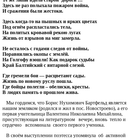
Здесь не раз полыхала пожаром война,
И сражения были жестоки.
Здесь когда-то на пышных и ярких цветах
Под огнём распластались тела,
На политых кровавой рекою лугах
Жизнь от взрывов на миг замерла.
Не осталось с годами следов от войны,
Поравнялись окопы с землёй.
На Голгофу взошли! Как подарок судьбы
Край Балтийский с янтарной слезой.
Где гремели бои — расцветают сады.
Жизнь по новому руслу пошла.
Где бойцы полегли – обелиски, кресты.
В людях память о прошлом жива.
Мы гордимся, что Борис Нухимович Бартфельд является
нашим земляком (родился и жил в пос. Новостроево), а его
первая учительница Валентина Николаевна Михайлина,
присутствующая на литературном вечере, вновь тепло и
сердечно вспоминала своего первого ученика.
В своём выступлении поэтесса упомянула об активной