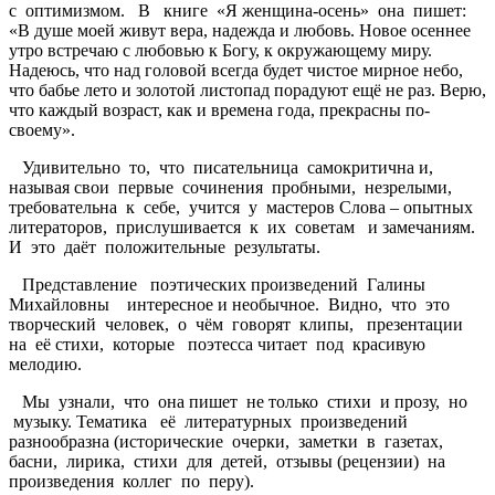
с оптимизмом. В книге «Я женщина-осень» она пишет:
«В душе моей живут вера, надежда и любовь. Новое осеннее
утро встречаю с любовью к Богу, к окружающему миру.
Надеюсь, что над головой всегда будет чистое мирное небо,
что бабье лето и золотой листопад порадуют ещё не раз. Верю,
что каждый возраст, как и времена года, прекрасны по-
своему».
Удивительно то, что писательница самокритична и,
называя свои первые сочинения пробными, незрелыми,
требовательна к себе, учится у мастеров Слова – опытных
литераторов, прислушивается к их советам и замечаниям.
И это даёт положительные результаты.
Представление поэтических произведений Галины
Михайловны интересное и необычное. Видно, что это
творческий человек, о чём говорят клипы, презентации
на её стихи, которые поэтесса читает под красивую
мелодию.
Мы узнали, что она пишет не только стихи и прозу, но
музыку. Тематика её литературных произведений
разнообразна (исторические очерки, заметки в газетах,
басни, лирика, стихи для детей, отзывы (рецензии) на
произведения коллег по перу).