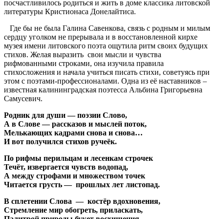
посчастливилось родиться и жить в доме классика литовской
литературы Кристионаса Донелайтиса.
Где бы не была Галина Савенкова, связь с родным и милым
сердцу уголком не прерывала и в восстановленной кирхе
музея имени литовского поэта ощутила ритм своих будущих
стихов. Желая выразить свои мысли и чувства
рифмованными строками, она изучила правила
стихосложения и начала учиться писать стихи, советуясь при
этом с поэтами-профессионалами. Одна из её наставников –
известная калининградская поэтесса Альбина Григорьевна
Самусевич.
Родник для души — поэзии Слово,
А в Слове — рассказов и мыслей поток,
Мелькающих кадрами снова и снова…
И вот получился стихов ручеёк.
По рифмы перильцам и лесенкам строчек
Течёт, извергается чувств водопад,
А между строфами и множеством точек
Читается грусть — прошлых лет листопад.
В сплетении Слова — костёр вдохновения,
Стремление мир обогреть, приласкать,
Палитрой природы букет восхищения,