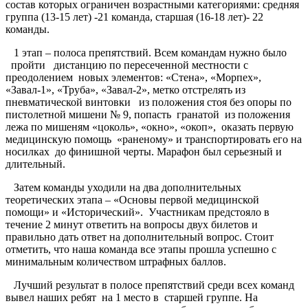
состав которых ограничен возрастными категориями: средняя
группа (13-15 лет) -21 команда, старшая (16-18 лет)- 22
команды.
1 этап – полоса препятствий. Всем командам нужно было
пройти дистанцию по пересеченной местности с
преодолением новых элементов: «Стена», «Морпех»,
«Завал-1», «Труба», «Завал-2», метко отстрелять из
пневматической винтовки из положения стоя без опоры по
пистолетной мишени № 9, попасть гранатой из положения
лежа по мишеням «цоколь», «окно», «окоп», оказать первую
медицинскую помощь «раненому» и транспортировать его на
носилках до финишной черты. Марафон был серьезный и
длительный.
Затем команды уходили на два дополнительных
теоретических этапа – «Основы первой медицинской
помощи» и «Исторический». Участникам предстояло в
течение 2 минут ответить на вопросы двух билетов и
правильно дать ответ на дополнительный вопрос. Стоит
отметить, что наша команда все этапы прошла успешно с
минимальным количеством штрафных баллов.
Лучший результат в полосе препятствий среди всех команд
вывел наших ребят на 1 место в старшей группе. На