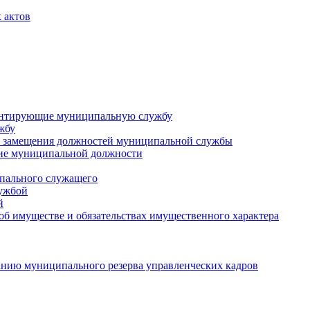
 актов
ментирующие муниципальную службу
жбу
 замещения должностей муниципальной службы
ние муниципальной должности
пального служащего
лужбой
й
 об имуществе и обязательствах имущественного характера
нию муниципального резерва управленческих кадров