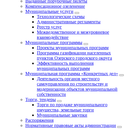
Выданные порубочные билеты
Компенсационное озеленение
Муниципальные услуги
Технологические схемы
Административные регламенты
Реестр услуг
Межведомственное и межуровневое
взаимодействие
Муниципальные программы
Проекты муниципальных программ
Программа газификации населенных
пунктов Озерского городского округа
Эффективность выполнения
муниципальных программ
Муниципальная программа «Конкретных дел»
Деятельность органов местного
самоуправления по строительству и
модернизации объектов муниципальной
собственности
Торги, тендеры
Торги по продаже муниципального
имущества, земельные торги
Муниципальные закупки
Распоряжения
Нормативные правовые акты администрации