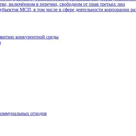
ве, включённом в перечни, свободном от прав третьих лиц
убъектов МСП, в том числе в сфере деятельности корпорации 
азвитию конкурентной среды
и
коммунальных отходов