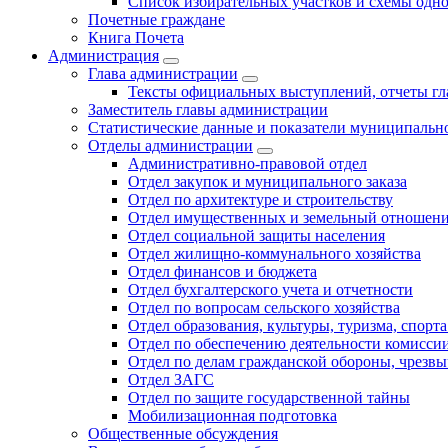
Список избирательных участков и схемы одн
Почетные граждане
Книга Почета
Администрация
Глава администрации
Тексты официальных выступлений, отчеты г
Заместитель главы администрации
Статистические данные и показатели муниципальн
Отделы администрации
Административно-правовой отдел
Отдел закупок и муниципального заказа
Отдел по архитектуре и строительству
Отдел имущественных и земельный отношен
Отдел социальной защиты населения
Отдел жилищно-коммунального хозяйства
Отдел финансов и бюджета
Отдел бухгалтерского учета и отчетности
Отдел по вопросам сельского хозяйства
Отдел образования, культуры, туризма, спор
Отдел по обеспечению деятельности комиссии
Отдел по делам гражданской обороны, чрезв
Отдел ЗАГС
Отдел по защите государственной тайны
Мобилизационная подготовка
Общественные обсуждения