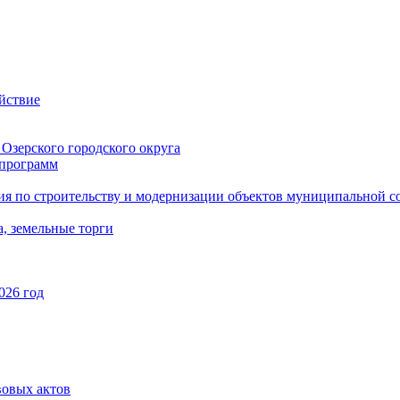
йствие
Озерского городского округа
программ
ия по строительству и модернизации объектов муниципальной с
, земельные торги
026 год
вовых актов