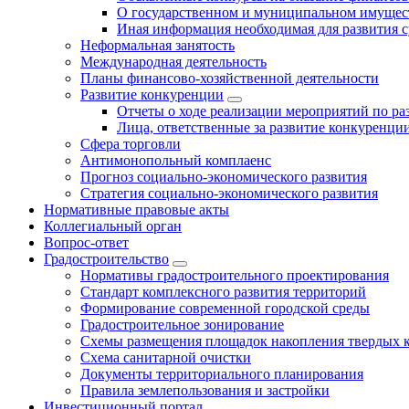
О государственном и муниципальном имущест
Иная информация необходимая для развития с
Неформальная занятость
Международная деятельность
Планы финансово-хозяйственной деятельности
Развитие конкуренции
Отчеты о ходе реализации мероприятий по р
Лица, ответственные за развитие конкуренци
Сфера торговли
Антимонопольный комплаенс
Прогноз социально-экономического развития
Стратегия социально-экономического развития
Нормативные правовые акты
Коллегиальный орган
Вопрос-ответ
Градостроительство
Нормативы градостроительного проектирования
Стандарт комплексного развития территорий
Формирование современной городской среды
Градостроительное зонирование
Схемы размещения площадок накопления твердых 
Схема санитарной очистки
Документы территориального планирования
Правила землепользования и застройки
Инвестиционный портал