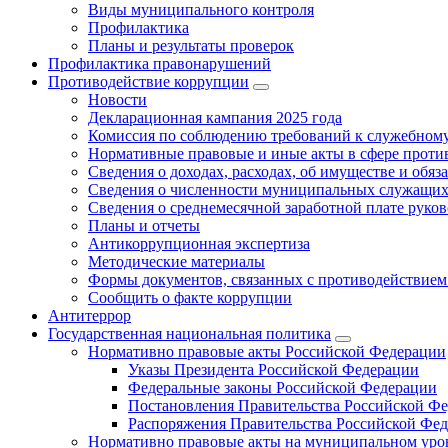
Виды муниципального контроля
Профилактика
Планы и результаты проверок
Профилактика правонарушений
Противодействие коррупции
Новости
Декларационная кампания 2025 года
Комиссия по соблюдению требований к служебному
Нормативные правовые и иные акты в сфере проти
Сведения о доходах, расходах, об имуществе и обяз
Сведения о численности муниципальных служащих и
Сведения о среднемесячной заработной плате рук
Планы и отчеты
Антикоррупционная экспертиза
Методические материалы
Формы документов, связанных с противодействием
Сообщить о факте коррупции
Антитеррор
Государственная национальная политика
Нормативно правовые акты Российской Федерации
Указы Президента Российской Федерации
Федеральные законы Российской Федерации
Постановления Правительства Российской Ф
Распоряжения Правительства Российской Фе
Нормативно правовые акты на муниципальном уров