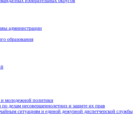
омандатных избирательных округов
лавы администрации
ого образования
ий
та и молодежной политики
 по делам несовершеннолетних и защите их прав
ычайным ситуациям и единой дежурной диспетчерской службы