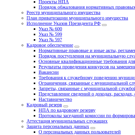
Проекты НПА
Порядок обжалования нормативных правовых
Реестр муниципального имущества
План приватизации муниципального имущества
Исполнение Указов Президента РФ
Указ № 600
Указ № 599
Указ № 597
Кадровое обеспечение
Нормативные правовые и иные акты, регла
Порядок поступления на муниципальную слу
Основные квалификационные требования для
Результаты проведения конкурсов на замеще
Вакансии
Требования к служебному поведению муници
Ограничения, связанные с муниципальной с
Запреты, связанные с муниципальной службо
Представление сведений о доходах, расходах,
Наставничество
Кадровый резерв
НПА по кадровому резерву
Протоколы заседаний комиссии по формирова
Аттестация муниципальных служащих
Защита персональных данных
О персональных данных пользователей