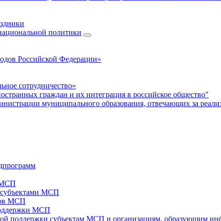
аздники
 национальной политики
родов Российской Федерации»
ьное сотрудничество»
ностранных граждан и их интеграция в российское общество"
нистрации муниципального образования, отвечающих за реали
дпрограмм
х МСП
х субъектами МСП
тов МСП
поддержки МСП
вой поддержки субъектам МСП и организациям, образующим ин