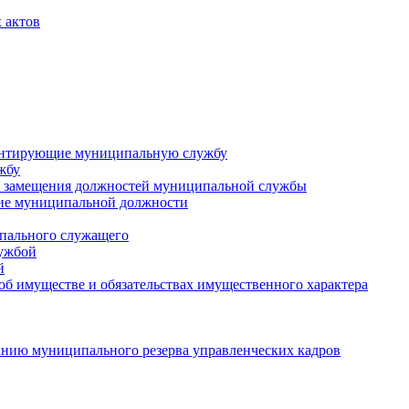
 актов
ментирующие муниципальную службу
жбу
 замещения должностей муниципальной службы
ние муниципальной должности
пального служащего
лужбой
й
 об имуществе и обязательствах имущественного характера
нию муниципального резерва управленческих кадров