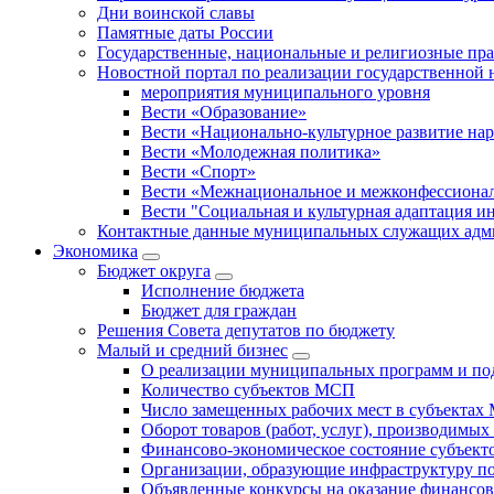
Дни воинской славы
Памятные даты России
Государственные, национальные и религиозные пр
Новостной портал по реализации государственной
мероприятия муниципального уровня
Вести «Образование»
Вести «Национально-культурное развитие на
Вести «Молодежная политика»
Вести «Спорт»
Вести «Межнациональное и межконфессионал
Вести "Социальная и культурная адаптация и
Контактные данные муниципальных служащих адми
Экономика
Бюджет округa
Исполнение бюджета
Бюджет для граждан
Решения Совета депутатов по бюджету
Малый и средний бизнес
О реализации муниципальных программ и по
Количество субъектов МСП
Число замещенных рабочих мест в субъекта
Оборот товаров (работ, услуг), производимы
Финансово-экономическое состояние субъек
Организации, образующие инфраструктуру 
Объявленные конкурсы на оказание финансо