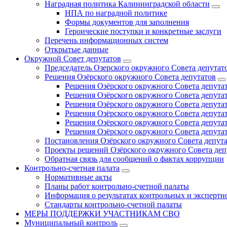
Наградная политика Калининградской области
НПА по наградной политике
Формы документов для заполнения
Героические поступки и конкретные заслуги
Перечень информационных систем
Открытые данные
Окружной Совет депутатов
Председатель Озерского окружного Совета депутат
Решения Озёрского окружного Совета депутатов
Решения Озёрского окружного Совета депутат
Решения Озёрского окружного Совета депутат
Решения Озёрского окружного Совета депутат
Решения Озёрского окружного Совета депутат
Решения Озёрского окружного Совета депутат
Решения Озёрского окружного Совета депутат
Постановления Озёрского окружного Совета депут
Проекты решений Озёрского окружного Совета деп
Обратная связь для сообщений о фактах коррупции
Контрольно-счетная палата
Нормативные акты
Планы работ контрольно-счетной палаты
Информация о результатах контрольных и экспертн
Стандарты контрольно-счетной палаты
МЕРЫ ПОДДЕРЖКИ УЧАСТНИКАМ СВО
Муниципальный контроль