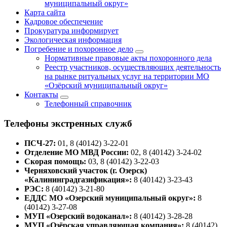
муниципальный округ»
Карта сайта
Кадровое обеспечение
Прокуратура информирует
Экологическая информация
Погребение и похоронное дело
Нормативные правовые акты похоронного дела
Реестр участников, осуществляющих деятельность
на рынке ритуальных услуг на территории МО
«Озёрский муниципальный округ»
Контакты
Телефонный справочник
Телефоны экстренных служб
ПСЧ-27:
01, 8 (40142) 3-22-01
Отделение МО МВД России:
02, 8 (40142) 3-24-02
Скорая помощь:
03, 8 (40142) 3-22-03
Черняховский участок (г. Озерск)
«Калининградгазификация»:
8 (40142) 3-23-43
РЭС:
8 (40142) 3-21-80
ЕДДС МО «Озерский муниципальный округ»:
8
(40142) 3-27-08
МУП «Озерский водоканал»:
8 (40142) 3-28-28
МУП «Озёрская управляющая компания»:
8 (40142)