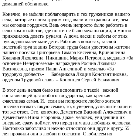
домашней обстановке.
Конечно, не забыли поблагодарить и тех тружеников нашего
села, которые своим трудом создавали и сохраняли все, чем
мы сегодня гордимся. Ведь очень непросто было работать в
сельском хозяйстве, где почти не было механизации, и многое
приходилось делать руками. А дома ласки и заботы от этих
рук ждали маленькие дети. Работая в колхозах, за свой
нелегкий труд звания Ветеран труда были удостоены жители
нашего поселка Григорьева Тамара Евсеевна, Кривошеина
Клавдия Яковлевна, Никишина Мария Петровна, медалью «За
освоение Нечерноземья» награждена Росина Людмила
Васильевна, призом Паши Ангелиной и медалью «За
трудовую доблесть» — Бабарикова Люция Константиновна,
орденом Трудовой славы – Кононцев Сергей Ефимович.
В этот день нельзя было не вспомнить о такой важной
составляющей для любого государства, как крепкая
счастливая семья. И, если вы попросите любого жителя
поселка назвать такую семью, то, я уверена, услышите один и
тот же ответ. Это, конечно, Дементьев Василий Алексеевич и
Дементьева Нина Егоровна. Даже человек, увидевший их
впервые, сразу поймет, что перед ним два любящих человека.
Настолько заботливо и нежно относятся они друг к другу. 55
лет прожили они в любви и согласии. С юбилеем их