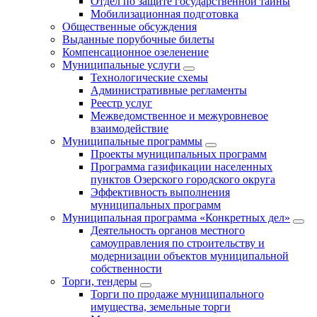
Отдел по защите государственной тайны
Мобилизационная подготовка
Общественные обсуждения
Выданные порубочные билеты
Компенсационное озеленение
Муниципальные услуги
Технологические схемы
Административные регламенты
Реестр услуг
Межведомственное и межуровневое
взаимодействие
Муниципальные программы
Проекты муниципальных программ
Программа газификации населенных
пунктов Озерского городского округа
Эффективность выполнения
муниципальных программ
Муниципальная программа «Конкретных дел»
Деятельность органов местного
самоуправления по строительству и
модернизации объектов муниципальной
собственности
Торги, тендеры
Торги по продаже муниципального
имущества, земельные торги