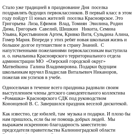
Стало уже традицией в празднование Дня поселка
поздравлять будущих первоклассников. В первый класс в этом
году пойдут 11 юных жителей поселка Красноярское. Это
Григорьева Лиза, Ефимов Влад, Томиян Эвилина, Родин
Дима, Григорьев Савелий, Шишкин Никита, Семина
Ульяна, Крестьянинов Артем, Кривко Витя, Сульдина Алина,
Гомер Мария. Впереди у этих ребят новая школьная жизнь и
большое долгое путешествие в страну Знаний. С
напутственными пожеланиями первоклассникам выступила
и. о. начальника Красноярского территориального отдела
администрации МО «Озерский городской округ»
Матвейкина Галина Владимировна. Подарки будущим
школьникам вручил Владислав Витальевич Никаноров,
пожелав им успехов в учебе.
Односельчан в течение всего праздника радовали своим
выступлением члены детского самодеятельного коллектива
«Ромашка» Красноярского СДК под руководством
Кононцевой В. С. Завершился праздник веселой дискотекой.
Как известно, где юбилей, там музыка и подарки. И плохо бы
нам пришлось, если бы не помощь добрых людей. Мы
выражаем искреннюю благодарность заместителю
председателя правительства Калининградской области