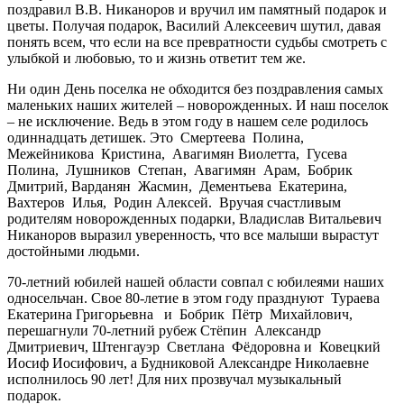
поздравил В.В. Никаноров и вручил им памятный подарок и
цветы. Получая подарок, Василий Алексеевич шутил, давая
понять всем, что если на все превратности судьбы смотреть с
улыбкой и любовью, то и жизнь ответит тем же.
Ни один День поселка не обходится без поздравления самых
маленьких наших жителей – новорожденных. И наш поселок
– не исключение. Ведь в этом году в нашем селе родилось
одиннадцать детишек. Это Смертеева Полина,
Межейникова Кристина, Авагимян Виолетта, Гусева
Полина, Лушников Степан, Авагимян Арам, Бобрик
Дмитрий, Варданян Жасмин, Дементьева Екатерина,
Вахтеров Илья, Родин Алексей. Вручая счастливым
родителям новорожденных подарки, Владислав Витальевич
Никаноров выразил уверенность, что все малыши вырастут
достойными людьми.
70-летний юбилей нашей области совпал с юбилеями наших
односельчан. Свое 80-летие в этом году празднуют Тураева
Екатерина Григорьевна и Бобрик Пётр Михайлович,
перешагнули 70-летний рубеж Стёпин Александр
Дмитриевич, Штенгауэр Светлана Фёдоровна и Ковецкий
Иосиф Иосифович, а Будниковой Александре Николаевне
исполнилось 90 лет! Для них прозвучал музыкальный
подарок.