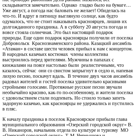
складывается замечательно. Однако гладко было на бумаге…
Уже август, а погода нас баловать не желает! Обиделась на
что-то. И вдруг в пятницу выглянуло солнце, как будто
одумалось, что не стоит наказывать красноярцев, лишив их
долгожданного праздника. А в субботу 20 августа погода и
вовсе стояла солнечная. Это был настоящий подарок
природы. Еще один подарок красноярцы получили от поселка
Добровольск Краснознаменского района. Казацкий ансамбль
«Атаман» в составе шести человек прибыл к нам с концертом.
В народных казачьих костюмах члены коллектива
выстроились перед зрителями. Мужчины в папахах с
кинжалами на поясе настолько были реалистичными, что
казалось, сейчас они со свистом запрыгнут в седло и, напевая
лихую песню, поскачут вдаль. В течение двух часов ансамбль
радовал жителей и гостей поселка удивительно красивыми
стройными голосами. Протяжные русские песни звучали
необычайно красиво, как-то по-особенному, и жители поселка
с удовольствием стали подпевать. Но стоило только запеть
задорную казачью, как красноярцы не удержались и пустились
в пляс.
К началу праздника в поселок Красноярское прибыли глава
муниципального образования «Озерский городской округ» В.
В. Никаноров, начальник отдела по культуре и туризму МО
«Озерский городской округ» Т. М. Чернышова и