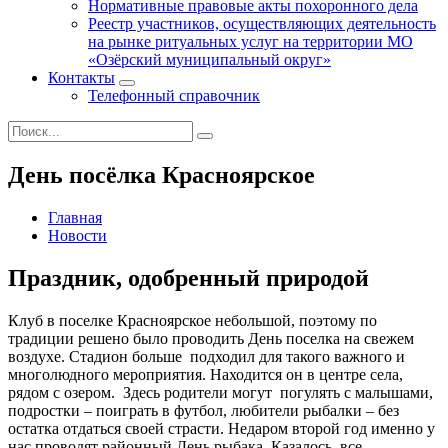
Нормативные правовые акты похоронного дела
Реестр участников, осуществляющих деятельность
на рынке ритуальных услуг на территории МО
«Озёрский муниципальный округ»
Контакты
Телефонный справочник
День посёлка Красноярское
Главная
Новости
Праздник, одобренный природой
Клуб в поселке Красноярское небольшой, поэтому по
традиции решено было проводить День поселка на свежем
воздухе. Стадион больше подходил для такого важного и
многолюдного мероприятия. Находится он в центре села,
рядом с озером. Здесь родители могут погулять с малышами,
подростки – поиграть в футбол, любители рыбалки – без
остатка отдаться своей страсти. Недаром второй год именно у
нас проводят районный День рыбака. Казалось, все