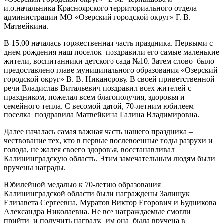
и.о.начальника Красноярского территориального отдела
администрации МО «Озерский городской округ» Г. В.
Матвейкина.
В 15.00 началась торжественная часть праздника. Первыми с
днем рождения наш поселок поздравили его самые маленькие
жители, воспитанники детского сада №10. Затем слово было
предоставлено главе муниципального образования «Озерский
городской округ» В. В. Никанорову. В своей приветственной
речи Владислав Витальевич поздравил всех жителей с
праздником, пожелал всем благополучия, здоровья и
семейного тепла. С весомой датой, 70-летним юбилеем
поселка поздравила Матвейкина Галина Владимировна.
Далее началась самая важная часть нашего праздника –
чествование тех, кто в первые послевоенные годы разрухи и
голода, не жалея своего здоровья, восстанавливал
Калининградскую область. Этим замечательным людям были
вручены награды.
Юбилейной медалью к 70-летию образования
Калининградской области были награждены Залищук
Елизавета Сергеевна, Муратов Виктор Егорович и Будникова
Александра Николаевна. Не все награждаемые смогли
прийти и получить награду, им она была вручена в