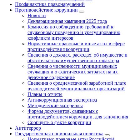
Профилактика правонарушений
Противодействие коррупции
Новости
Декларационная кампания 2025 года
Комиссия по соблюдению требований к
служебному поведению и урегулированию
конфликта интересов
Нормативные правовые и иные акты в сфере
противодействия коррупции
Сведения о доходах, расходах, об имуществе и
обязательствах имущественного характера
Сведения о численности муниципальных
служащих и о фактических затратах на их
денежное содержание
Сведения о среднемесячной заработной плате
руководителей муниципальных организаций
Планы и отчеты
Антикоррупционная экспертиза
Методические материалы
Формы документов, связанных с
противодействием коррупции, для заполнения
Сообщить о факте коррупции
Антитеррор
Государственная национальная политика
Нормативно правовые акты Российской