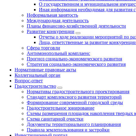
О государственном и муниципальном имущест
Иная информация необходимая для развития с
Неформальная занятость
Международная деятельность
Планы финансово-хозяйственной деятельности
Развитие конкуренции
Отчеты о ходе реализации мероприятий по р
Лица, ответственные за развитие конкуренци
Сфера торговли
Антимонопольный комплаенс
Прогноз социально-экономического развития
Стратегия социально-экономического развития
Нормативные правовые акты
Коллегиальный орган
Вопрос-ответ
Градостроительство
Нормативы градостроительного проектирования
Стандарт комплексного развития территорий
Формирование современной городской среды
Градостроительное зонирование
Схемы размещения площадок накопления твердых 
Схема санитарной очистки
Документы территориального планирования
Правила землепользования и застройки
Инвестиционный портал