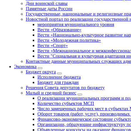
Дни воинской славы
Памятные даты России
Государственные, национальные и религиозные пр
Новостной портал по реализации государственной
мероприятия муниципального уровня
Вести «Образование»
Вести «Национально-культурное развитие на
Вести «Молодежная политика»
Вести «Спорт»
Вести «Межнациональное и межконфессионал
Вести "Социальная и культурная адаптация и
Контактные данные муниципальных служащих адми
Экономика
Бюджет округa
Исполнение бюджета
Бюджет для граждан
Решения Совета депутатов по бюджету
Малый и средний бизнес
О реализации муниципальных программ и по
Количество субъектов МСП
Число замещенных рабочих мест в субъекта
Оборот товаров (работ, услуг), производимы
Финансово-экономическое состояние субъек
Организации, образующие инфраструктуру 
Объявленные конкурсы на оказание финансо