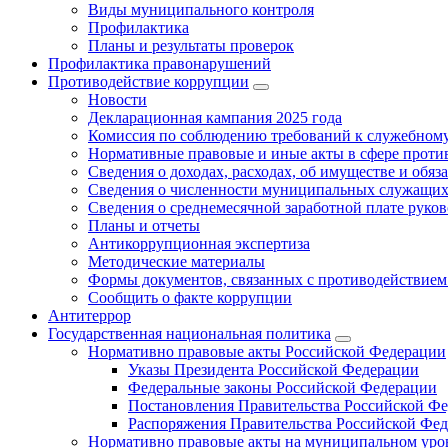
Виды муниципального контроля
Профилактика
Планы и результаты проверок
Профилактика правонарушений
Противодействие коррупции
Новости
Декларационная кампания 2025 года
Комиссия по соблюдению требований к служебному
Нормативные правовые и иные акты в сфере проти
Сведения о доходах, расходах, об имуществе и обяз
Сведения о численности муниципальных служащих и
Сведения о среднемесячной заработной плате рук
Планы и отчеты
Антикоррупционная экспертиза
Методические материалы
Формы документов, связанных с противодействием
Сообщить о факте коррупции
Антитеррор
Государственная национальная политика
Нормативно правовые акты Российской Федерации
Указы Президента Российской Федерации
Федеральные законы Российской Федерации
Постановления Правительства Российской Ф
Распоряжения Правительства Российской Фе
Нормативно правовые акты на муниципальном уров