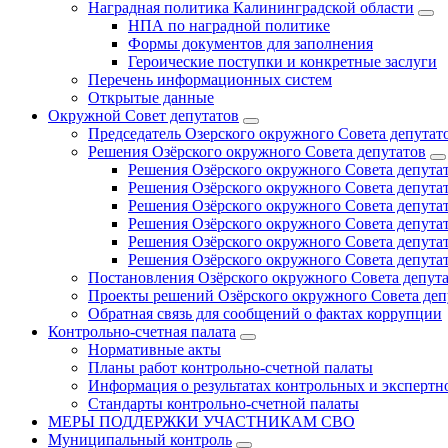
Наградная политика Калининградской области
НПА по наградной политике
Формы документов для заполнения
Героические поступки и конкретные заслуги
Перечень информационных систем
Открытые данные
Окружной Совет депутатов
Председатель Озерского окружного Совета депутат
Решения Озёрского окружного Совета депутатов
Решения Озёрского окружного Совета депутат
Решения Озёрского окружного Совета депутат
Решения Озёрского окружного Совета депутат
Решения Озёрского окружного Совета депутат
Решения Озёрского окружного Совета депутат
Решения Озёрского окружного Совета депутат
Постановления Озёрского окружного Совета депут
Проекты решений Озёрского окружного Совета деп
Обратная связь для сообщений о фактах коррупции
Контрольно-счетная палата
Нормативные акты
Планы работ контрольно-счетной палаты
Информация о результатах контрольных и экспертн
Стандарты контрольно-счетной палаты
МЕРЫ ПОДДЕРЖКИ УЧАСТНИКАМ СВО
Муниципальный контроль