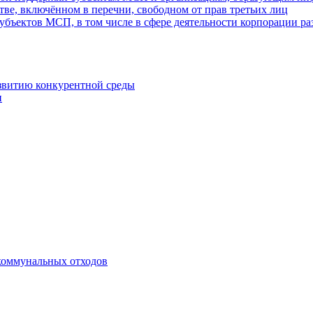
ве, включённом в перечни, свободном от прав третьих лиц
убъектов МСП, в том числе в сфере деятельности корпорации 
азвитию конкурентной среды
и
коммунальных отходов