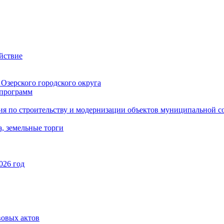
йствие
Озерского городского округа
программ
ия по строительству и модернизации объектов муниципальной с
, земельные торги
026 год
вовых актов