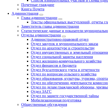
Список избирательных участков и схемы одн
Почетные граждане
Книга Почета
Администрация
Глава администрации
Тексты официальных выступлений, отчеты г
Заместитель главы администрации
Статистические данные и показатели муниципальн
Отделы администрации
Административно-правовой отдел
Отдел закупок и муниципального заказа
Отдел по архитектуре и строительству
Отдел имущественных и земельный отношен
Отдел социальной защиты населения
Отдел жилищно-коммунального хозяйства
Отдел финансов и бюджета
Отдел бухгалтерского учета и отчетности
Отдел по вопросам сельского хозяйства
Отдел образования, культуры, туризма, спор
Отдел по обеспечению деятельности комиссии
Отдел по делам гражданской обороны, чрезв
Отдел ЗАГС
Отдел по защите государственной тайны
Мобилизационная подготовка
Общественные обсуждения