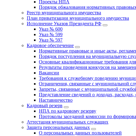
Проекты НПА
Порядок обжалования нормативных правовых
Реестр муниципального имущества
План приватизации муниципального имущества
Исполнение Указов Президента РФ
Указ № 600
Указ № 599
Указ № 597
Кадровое обеспечение
Нормативные правовые и иные акты, регла
Порядок поступления на муниципальную слу
Основные квалификационные требования для
Результаты проведения конкурсов на замеще
Вакансии
Требования к служебному поведению муници
Ограничения, связанные с муниципальной с
Запреты, связанные с муниципальной службо
Представление сведений о доходах, расходах,
Наставничество
Кадровый резерв
НПА по кадровому резерву
Протоколы заседаний комиссии по формирова
Аттестация муниципальных служащих
Защита персональных данных
О персональных данных пользователей