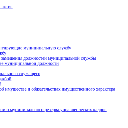
 актов
ментирующие муниципальную службу
жбу
 замещения должностей муниципальной службы
ние муниципальной должности
пального служащего
лужбой
й
 об имуществе и обязательствах имущественного характера
нию муниципального резерва управленческих кадров