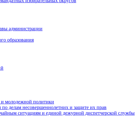
омандатных избирательных округов
лавы администрации
ого образования
ий
та и молодежной политики
 по делам несовершеннолетних и защите их прав
ычайным ситуациям и единой дежурной диспетчерской службы