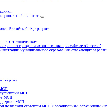
аздники
 национальной политики
родов Российской Федерации»
ьное сотрудничество»
ностранных граждан и их интеграция в российское общество"
нистрации муниципального образования, отвечающих за реали
дпрограмм
х МСП
х субъектами МСП
тов МСП
поддержки МСП
вой поддержки субъектам МСП и организациям, образующим ин