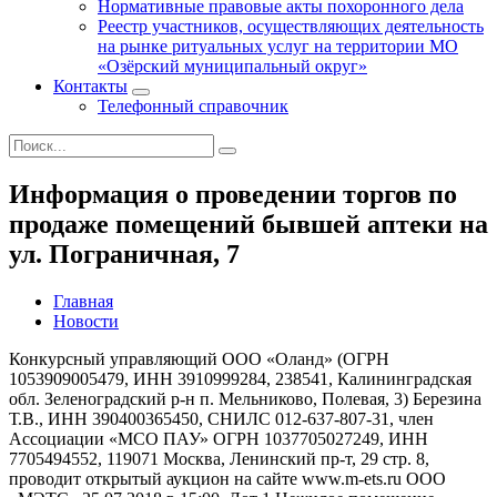
Нормативные правовые акты похоронного дела
Реестр участников, осуществляющих деятельность
на рынке ритуальных услуг на территории МО
«Озёрский муниципальный округ»
Контакты
Телефонный справочник
Информация о проведении торгов по
продаже помещений бывшей аптеки на
ул. Пограничная, 7
Главная
Новости
Конкурсный управляющий ООО «Оланд» (ОГРН
1053909005479, ИНН 3910999284, 238541, Калининградская
обл. Зеленоградский р-н п. Мельниково, Полевая, 3) Березина
Т.В., ИНН 390400365450, СНИЛС 012-637-807-31, член
Ассоциации «МСО ПАУ» ОГРН 1037705027249, ИНН
7705494552, 119071 Москва, Ленинский пр-т, 29 стр. 8,
проводит открытый аукцион на сайте www.m-ets.ru ООО