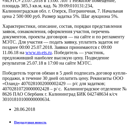
«МЭТС» 25.07.2018 в 15:00. Лот 1 Нежилое помещение,
площадь 385,3 кв.м, кад. № 39:09:010131:234,
Калининградская обл. г. Озерск, Пограничная, 7. Начальная
цена 2 500 000 руб. Размер задатка 5%. Шаг аукциона 5%.
Характеристики, описание, состав, порядки представления
заявок, ознакомления, оформления участия, перечень
документов, проекты договоров — на сайте и по регламенту
МЭТС. Для участия — подать заявку, уплатить задаток не
позднее 00:00 25.07.2018. Заявки принимаются с 09:00
11.06.18 на
www.m-ets.ru
. Победитель — участник,
предложивший наиболее высокую цену. Подведение
результатов 25.07.18 в 17:00 на сайте МЭТС.
Победитель торгов обязан в 5 дней подписать договор купли-
продажи, в течение 30 дней оплатить цену. Реквизиты ООО
«Оланд» 4070281002000002429 — р/с для задатков;
40702810720000002428 – р/ с. Калининградское отделение №
8626 ПАО Сбербанк г. Калининград БИК 042748634 к/сч
30101810100000000634.
28.06.2018
Предыдущая новость