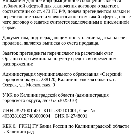
Внимание! Данное информационное сообщение является
публичной офертой для заключения договора о задатке в
соответствии со ст. 473 ГК РФ, подача претендентом заявки и
перечисление задатка являются акцептом такой оферты, после
чего договор о задатке считается заключенным в письменной
форме.
Документом, подтверждающим поступление задатка на счет
продавца, является выписка со счета продавца.
Задаток претенденты перечисляют на расчетный счет
Организатора аукциона по учету средств во временном
распоряжении:
Администрация муниципального образования «Озерский
городской округ», 238120, Калининградская область, г.
Озерск, ул. Московская, 9
УФК по Калининградской области (администрация
городского округа, л/с 05353025010)
ИНН -3921001500 КПП-392101001, Счет №
40302810227483000004 БИК 042748001,
КБК 0. ГРКЦ ГУ Банка России по Калининградской области
г. Калининград