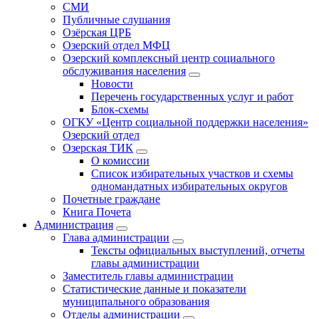
СМИ
Публичные слушания
Озёрская ЦРБ
Озерский отдел МФЦ
Озерский комплексный центр социального
обслуживания населения
Новости
Перечень государственных услуг и работ
Блок-схемы
ОГКУ «Центр социальной поддержки населения»
Озерский отдел
Озерская ТИК
О комиссии
Список избирательных участков и схемы
одномандатных избирательных округов
Почетные граждане
Книга Почета
Администрация
Глава администрации
Тексты официальных выступлений, отчеты
главы администрации
Заместитель главы администрации
Статистические данные и показатели
муниципального образования
Отделы администрации