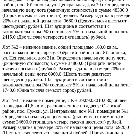
район, пос. Яблоновка, ул. Центральная, дом 29а. Определить
начальную цену лота (рыночную стоимость) в сумме 48300,0
(Сорок восемь тысяч триста) рублей. Размер задатка в размере
20% от начальной цены лота: 9660,0 (Девять тысяч шестьсот
шестьдесят) рублей. Шаг аукциона в соответствии с
законодательством РФ составляет 5% от начальной цены лота:
2415,0 (Две тысячи четыреста пятнадцать) рублей.
Лот №2 – нежилое здание, общей площадью 160,0 кв.м.,
расположенное по адресу: Озёрский район, пос. Яблоновка,
ул. Центральная, дом 31в. Определить начальную цену лота
(рыночную стоимость) в сумме 34800,0 (Тридцать четыре
тысячи восемьсот) рублей. Размер задатка в размере 20% от
начальной цены лота: 6960,0 (Шесть тысяч девятьсот
шестьдесят) рублей. Шаг аукциона в соответствии с
законодательством РФ составляет 5% от начальной цены лота:
1740,0 (Одна тысяча семьсот сорок) рублей.
Лот №3 – нежилое помещение, с КН 39:09:030102:80, общей
площадью 41,6 кв.м., расположенное по адресу: Озёрский
район, пос. Лужки, ул. Центральная, дом №1, помещение №1.
Определить начальную цену лота (рыночную стоимость) в
сумме 34600,0 (тридцать четыре тысячи шестьсот) рублей.
Размер задатка в размере 20% от начальной цены лота: 6920,0
(Шесть тысяч девятьсот двадцать) рублей. Шаг аукциона в