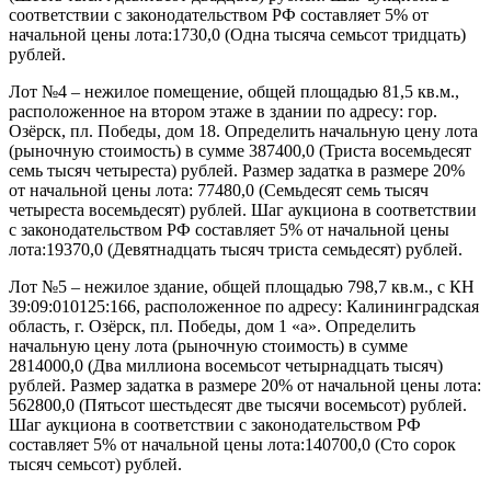
соответствии с законодательством РФ составляет 5% от
начальной цены лота:1730,0 (Одна тысяча семьсот тридцать)
рублей.
Лот №4 – нежилое помещение, общей площадью 81,5 кв.м.,
расположенное на втором этаже в здании по адресу: гор.
Озёрск, пл. Победы, дом 18. Определить начальную цену лота
(рыночную стоимость) в сумме 387400,0 (Триста восемьдесят
семь тысяч четыреста) рублей. Размер задатка в размере 20%
от начальной цены лота: 77480,0 (Семьдесят семь тысяч
четыреста восемьдесят) рублей. Шаг аукциона в соответствии
с законодательством РФ составляет 5% от начальной цены
лота:19370,0 (Девятнадцать тысяч триста семьдесят) рублей.
Лот №5 – нежилое здание, общей площадью 798,7 кв.м., с КН
39:09:010125:166, расположенное по адресу: Калининградская
область, г. Озёрск, пл. Победы, дом 1 «а». Определить
начальную цену лота (рыночную стоимость) в сумме
2814000,0 (Два миллиона восемьсот четырнадцать тысяч)
рублей. Размер задатка в размере 20% от начальной цены лота:
562800,0 (Пятьсот шестьдесят две тысячи восемьсот) рублей.
Шаг аукциона в соответствии с законодательством РФ
составляет 5% от начальной цены лота:140700,0 (Сто сорок
тысяч семьсот) рублей.