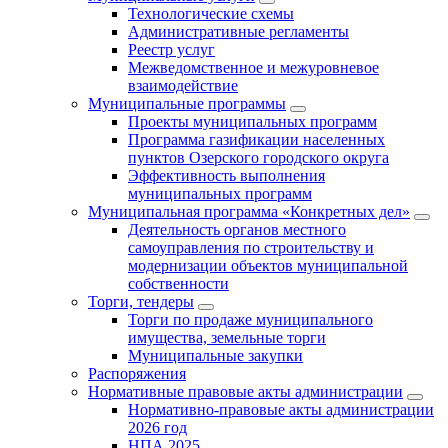
Технологические схемы
Административные регламенты
Реестр услуг
Межведомственное и межуровневое
взаимодействие
Муниципальные программы
Проекты муниципальных программ
Программа газификации населенных
пунктов Озерского городского округа
Эффективность выполнения
муниципальных программ
Муниципальная программа «Конкретных дел»
Деятельность органов местного
самоуправления по строительству и
модернизации объектов муниципальной
собственности
Торги, тендеры
Торги по продаже муниципального
имущества, земельные торги
Муниципальные закупки
Распоряжения
Нормативные правовые акты администрации
Нормативно-правовые акты администрации
2026 год
НПА 2025