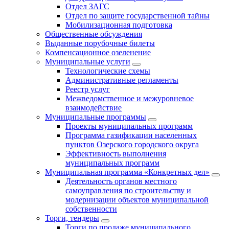
Отдел ЗАГС
Отдел по защите государственной тайны
Мобилизационная подготовка
Общественные обсуждения
Выданные порубочные билеты
Компенсационное озеленение
Муниципальные услуги
Технологические схемы
Административные регламенты
Реестр услуг
Межведомственное и межуровневое
взаимодействие
Муниципальные программы
Проекты муниципальных программ
Программа газификации населенных
пунктов Озерского городского округа
Эффективность выполнения
муниципальных программ
Муниципальная программа «Конкретных дел»
Деятельность органов местного
самоуправления по строительству и
модернизации объектов муниципальной
собственности
Торги, тендеры
Торги по продаже муниципального