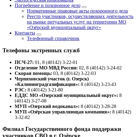
Погребение и похоронное дело
Нормативные правовые акты похоронного дела
Реестр участников, осуществляющих деятельность
на рынке ритуальных услуг на территории МО
«Озёрский муниципальный округ»
Контакты
Телефонный справочник
Телефоны экстренных служб
ПСЧ-27:
01, 8 (40142) 3-22-01
Отделение МО МВД России:
02, 8 (40142) 3-24-02
Скорая помощь:
03, 8 (40142) 3-22-03
Черняховский участок (г. Озерск)
«Калининградгазификация»:
8 (40142) 3-23-43
РЭС:
8 (40142) 3-21-80
ЕДДС МО «Озерский муниципальный округ»:
8
(40142) 3-27-08
МУП «Озерский водоканал»:
8 (40142) 3-28-28
МУП «Озёрская управляющая компания»:
8 (40142)
3-32-82
Филиал Государственного фонда поддержки
участников СВО в г. Озёрске