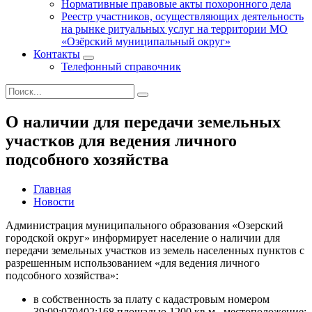
Нормативные правовые акты похоронного дела
Реестр участников, осуществляющих деятельность
на рынке ритуальных услуг на территории МО
«Озёрский муниципальный округ»
Контакты
Телефонный справочник
О наличии для передачи земельных
участков для ведения личного
подсобного хозяйства
Главная
Новости
Администрация муниципального образования «Озерский
городской округ» информирует население о наличии для
передачи земельных участков из земель населенных пунктов с
разрешенным использованием «для ведения личного
подсобного хозяйства»:
в собственность за плату с кадастровым номером
39:09:070402:168 площадью 1200 кв.м., местоположение: