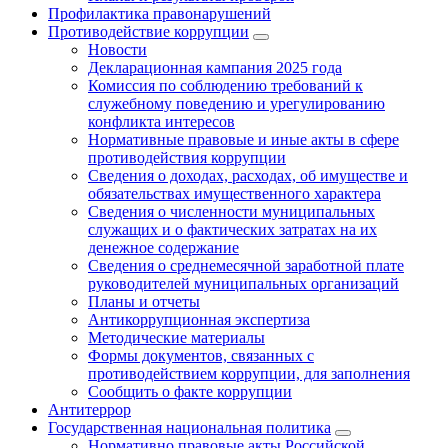
Профилактика правонарушений
Противодействие коррупции
Новости
Декларационная кампания 2025 года
Комиссия по соблюдению требований к
служебному поведению и урегулированию
конфликта интересов
Нормативные правовые и иные акты в сфере
противодействия коррупции
Сведения о доходах, расходах, об имуществе и
обязательствах имущественного характера
Сведения о численности муниципальных
служащих и о фактических затратах на их
денежное содержание
Сведения о среднемесячной заработной плате
руководителей муниципальных организаций
Планы и отчеты
Антикоррупционная экспертиза
Методические материалы
Формы документов, связанных с
противодействием коррупции, для заполнения
Сообщить о факте коррупции
Антитеррор
Государственная национальная политика
Нормативно правовые акты Российской