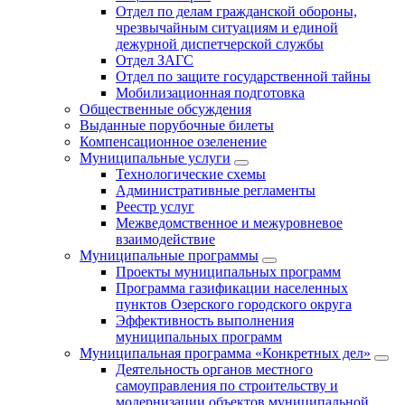
Отдел по делам гражданской обороны,
чрезвычайным ситуациям и единой
дежурной диспетчерской службы
Отдел ЗАГС
Отдел по защите государственной тайны
Мобилизационная подготовка
Общественные обсуждения
Выданные порубочные билеты
Компенсационное озеленение
Муниципальные услуги
Технологические схемы
Административные регламенты
Реестр услуг
Межведомственное и межуровневое
взаимодействие
Муниципальные программы
Проекты муниципальных программ
Программа газификации населенных
пунктов Озерского городского округа
Эффективность выполнения
муниципальных программ
Муниципальная программа «Конкретных дел»
Деятельность органов местного
самоуправления по строительству и
модернизации объектов муниципальной