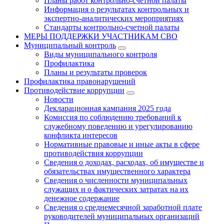
Планы работ контрольно-счетной палаты
Информация о результатах контрольных и
экспертно-аналитических мероприятиях
Стандарты контрольно-счетной палаты
МЕРЫ ПОДДЕРЖКИ УЧАСТНИКАМ СВО
Муниципальный контроль
Виды муниципального контроля
Профилактика
Планы и результаты проверок
Профилактика правонарушений
Противодействие коррупции
Новости
Декларационная кампания 2025 года
Комиссия по соблюдению требований к
служебному поведению и урегулированию
конфликта интересов
Нормативные правовые и иные акты в сфере
противодействия коррупции
Сведения о доходах, расходах, об имуществе и
обязательствах имущественного характера
Сведения о численности муниципальных
служащих и о фактических затратах на их
денежное содержание
Сведения о среднемесячной заработной плате
руководителей муниципальных организаций