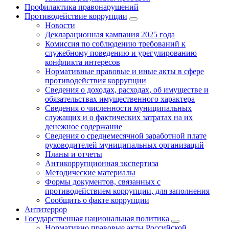
Профилактика правонарушений
Противодействие коррупции
Новости
Декларационная кампания 2025 года
Комиссия по соблюдению требований к
служебному поведению и урегулированию
конфликта интересов
Нормативные правовые и иные акты в сфере
противодействия коррупции
Сведения о доходах, расходах, об имуществе и
обязательствах имущественного характера
Сведения о численности муниципальных
служащих и о фактических затратах на их
денежное содержание
Сведения о среднемесячной заработной плате
руководителей муниципальных организаций
Планы и отчеты
Антикоррупционная экспертиза
Методические материалы
Формы документов, связанных с
противодействием коррупции, для заполнения
Сообщить о факте коррупции
Антитеррор
Государственная национальная политика
Нормативно правовые акты Российской