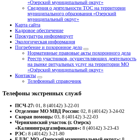
«Озерский муниципальный округ»
Сведения о деятельности ТОС на территории
муниципального образования «Озерский
муниципальный округ»
Карта сайта
Кадровое обеспечение
Прокуратура информирует
Экологическая информация
Погребение и похоронное дело
Нормативные правовые акты похоронного дела
Реестр участников, осуществляющих деятельность
на рынке ритуальных услуг на территории МО
«Озёрский муниципальный округ»
Контакты
Телефонный справочник
Телефоны экстренных служб
ПСЧ-27:
01, 8 (40142) 3-22-01
Отделение МО МВД России:
02, 8 (40142) 3-24-02
Скорая помощь:
03, 8 (40142) 3-22-03
Черняховский участок (г. Озерск)
«Калининградгазификация»:
8 (40142) 3-23-43
РЭС:
8 (40142) 3-21-80
ЕДДС МО «Озерский муниципальный округ»:
8