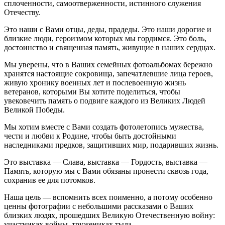
сплоченности, самоотверженности, истинного служения
Отечеству.
Это наши с Вами отцы, деды, прадеды. Это наши дорогие и
близкие люди, героизмом которых мы гордимся. Это боль,
достоинство и священная память, живущие в наших сердцах.
Мы уверены, что в Ваших семейных фотоальбомах бережно
хранятся настоящие сокровища, запечатлевшие лица героев,
живую хронику военных лет и послевоенную жизнь
ветеранов, которыми Вы хотите поделиться, чтобы
увековечить память о подвиге каждого из Великих Людей
Великой Победы.
Мы хотим вместе с Вами создать фотолетопись мужества,
чести и любви к Родине, чтобы быть достойными
наследниками предков, защитивших мир, подаривших жизнь.
Это выставка — Слава, выставка — Гордость, выставка —
Память, которую мы с Вами обязаны пронести сквозь года,
сохранив ее для потомков.
Наша цель — вспомнить всех поименно, а потому особенно
ценны фотографии с небольшими рассказами о Ваших
близких людях, прошедших Великую Отечественную войну:
участниках войны, тружениках тыла.