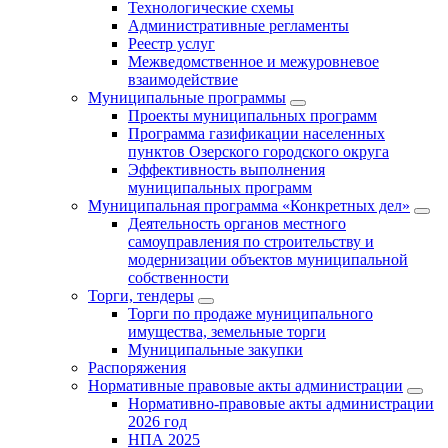
Технологические схемы
Административные регламенты
Реестр услуг
Межведомственное и межуровневое
взаимодействие
Муниципальные программы
Проекты муниципальных программ
Программа газификации населенных
пунктов Озерского городского округа
Эффективность выполнения
муниципальных программ
Муниципальная программа «Конкретных дел»
Деятельность органов местного
самоуправления по строительству и
модернизации объектов муниципальной
собственности
Торги, тендеры
Торги по продаже муниципального
имущества, земельные торги
Муниципальные закупки
Распоряжения
Нормативные правовые акты администрации
Нормативно-правовые акты администрации
2026 год
НПА 2025